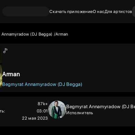
Скачать приложение
О нас
Для артистов
t Annamyradow (DJ Begga)
Arman
Arman
Begmyrat Annamyradow (DJ Begga)
87k+
Begmyrat Annamyradow (DJ B
ть
:
03:01
Исполнитель
22 мая 2023