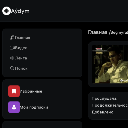
Aýdym
Главная
Begmyra
Главная
Видео
Лента
Поиск
Избранные
Прослушали
:
Продолжительнос
Мои подписки
Добавлено
: