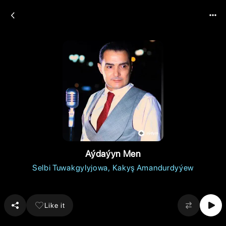
Aýdaýyn Men
Selbi Tuwakgylyjowa
Kakyş Amandurdyýew
Like it