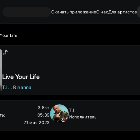
Скачать приложение
О нас
Для артистов
Your Life
Live Your Life
T.I.
Rihanna
3.8k+
T.I.
ть
:
05:39
Исполнитель
21 мая 2023