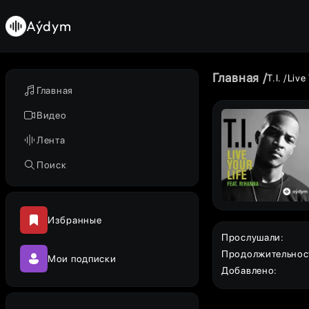
Aýdym
Главная
T.I.
Live 
Главная
Видео
Лента
Поиск
Избранные
Прослушали
:
Продолжительнос
Мои подписки
Добавлено
: