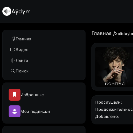
Aýdym
Главная
Xolidayb
Главная
Видео
Лента
Поиск
Избранные
Прослушали
:
Продолжительнос
Мои подписки
Добавлено
: