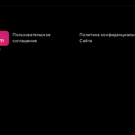
Пользовательское
Политика конфиденциаль
соглашение
Сайта
е