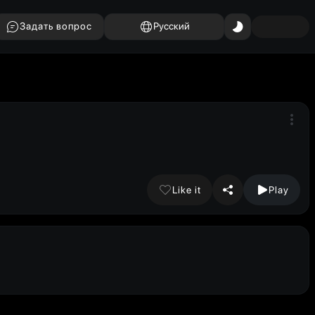
Задать вопрос
Русский
Like it
Play