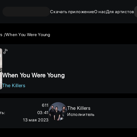
Скачать приложение
О нас
Для артистов
rs
When You Were Young
When You Were Young
The Killers
611
The Killers
ть
:
03:41
Исполнитель
13 мая 2023