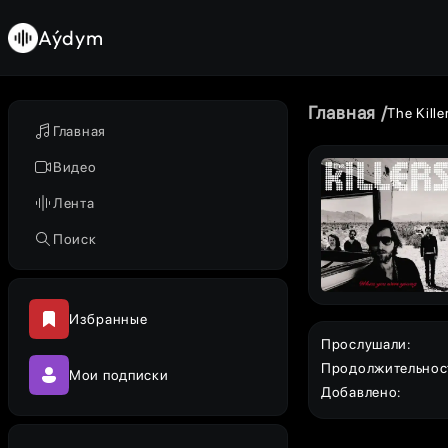
Aýdym
Главная
The Kille
Главная
Видео
Лента
Поиск
Избранные
Прослушали
:
Продолжительнос
Мои подписки
Добавлено
: