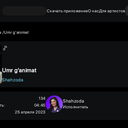
Скачать приложение
О нас
Для артистов
a
Umr g'animat
Umr g'animat
Shahzoda
134
Shahzoda
ть
:
04:45
Исполнитель
25 апреля 2023