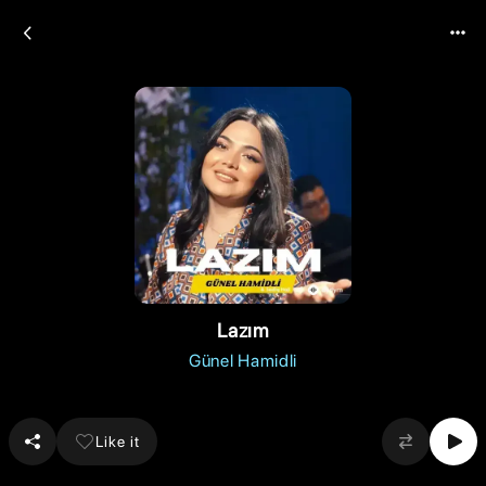
Lazım
Günel Hamidli
Like it