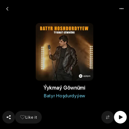
Ýykmaý Göwnümi
Batyr Hoşdurdyýew
Like it