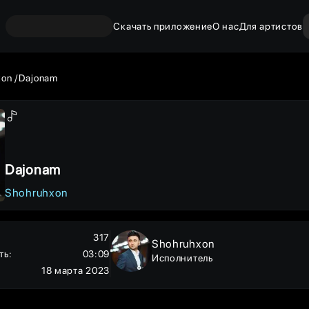
Скачать приложение
О нас
Для артистов
xon
Dajonam
Dajonam
Shohruhxon
317
Shohruhxon
ть
:
03:09
Исполнитель
18 марта 2023