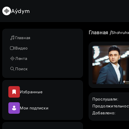
Aýdym
Главная
Shohruh
Главная
Видео
Лента
Поиск
Избранные
Прослушали
:
Продолжительнос
Мои подписки
Добавлено
: