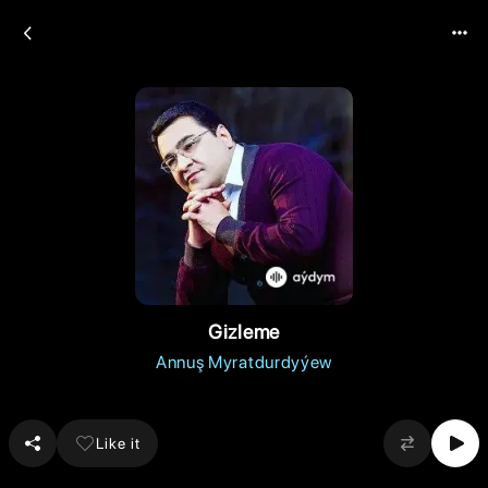
Gizleme
Annuş Myratdurdyýew
Like it