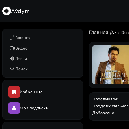
Aýdym
Главная
Azat Du
Главная
Видео
Лента
Поиск
Избранные
Прослушали
:
Продолжительнос
Мои подписки
Добавлено
: