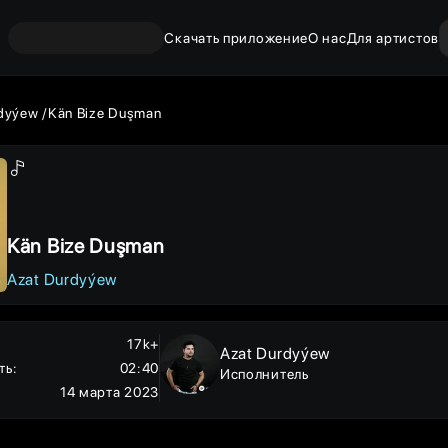
Скачать приложение
О нас
Для артистов
rdyýew
Kän Bize Duşman
Kän Bize Duşman
Azat Durdyýew
17k+
Azat Durdyýew
ть
:
02:40
Исполнитель
14 марта 2023