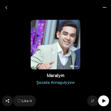
Maralym
Şazada Annagulyýew
Like it