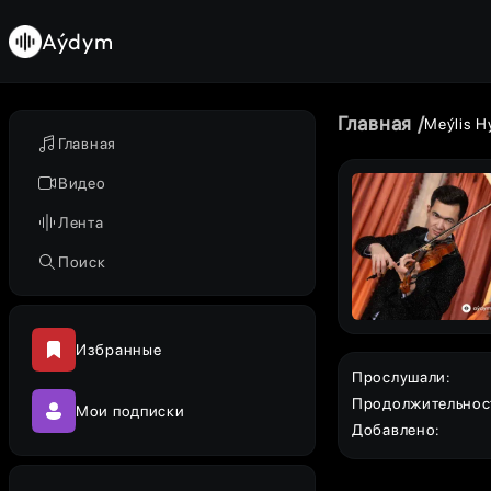
Aýdym
Главная
Meýlis H
Главная
Видео
Лента
Поиск
Избранные
Прослушали
:
Продолжительнос
Мои подписки
Добавлено
: