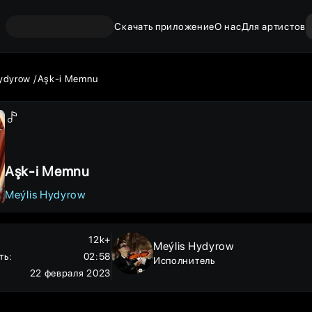
Скачать приложение
О нас
Для артистов
ydyrow
Aşk-i Memnu
Aşk-i Memnu
Meýlis Hydyrow
12k+
Meýlis Hydyrow
ть
:
02:58
Исполнитель
22 февраля 2023