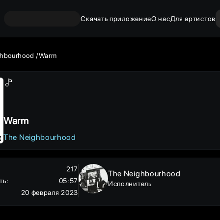
Скачать приложение
О нас
Для артистов
ghbourhood
Warm
Warm
The Neighbourhood
217
The Neighbourhood
ть
:
05:57
Исполнитель
20 февраля 2023