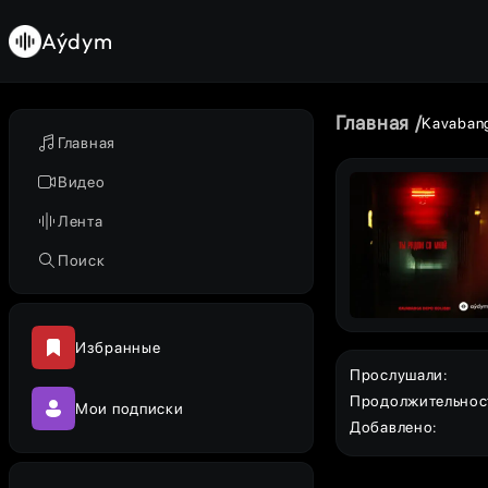
Aýdym
Главная
Kavabang
Главная
Видео
Лента
Поиск
Избранные
Прослушали
:
Продолжительнос
Мои подписки
Добавлено
: