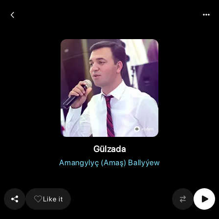
Gülzada
Amangylyç (Amaş) Ballyýew
Like it