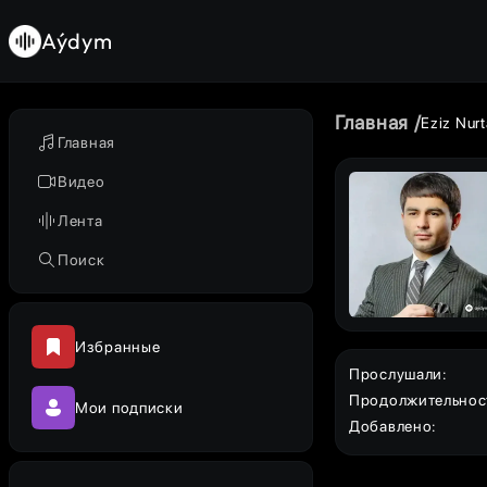
Aýdym
Главная
Eziz Nur
Главная
Видео
Лента
Поиск
Избранные
Прослушали
:
Продолжительнос
Мои подписки
Добавлено
: