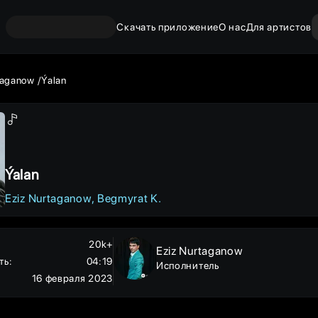
Скачать приложение
О нас
Для артистов
taganow
Ýalan
Ýalan
Eziz Nurtaganow
Begmyrat K.
20k+
Eziz Nurtaganow
ть
:
04:19
Исполнитель
16 февраля 2023