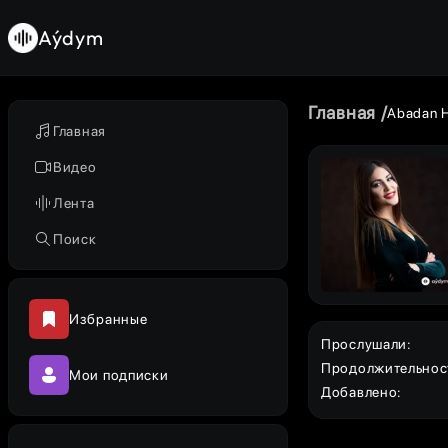
Aýdym
Главная
Abadan 
Главная
Видео
Лента
Поиск
Избранные
Прослушали
:
Продолжительнос
Мои подписки
Добавлено
: