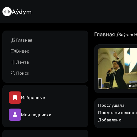
Aýdym
Главная
Baýram H
Главная
Видео
Лента
Поиск
Избранные
Прослушали
:
Продолжительнос
Мои подписки
Добавлено
: