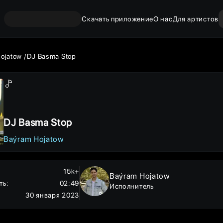
Скачать приложение
О нас
Для артистов
ojatow
DJ Basma Stop
DJ Basma Stop
Baýram Hojatow
15k+
Baýram Hojatow
ть
:
02:49
Исполнитель
30 января 2023