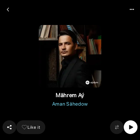
Mährem Aý
Aman Sähedow
Like it