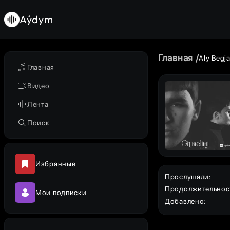
Aýdym
Главная
Aly Begj
Главная
Видео
Лента
Поиск
Избранные
Прослушали
:
Продолжительнос
Мои подписки
Добавлено
: