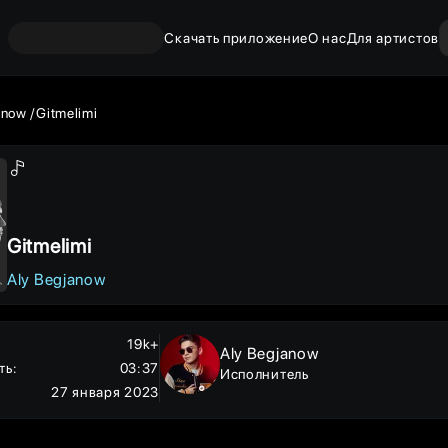
Скачать приложение
О нас
Для артистов
anow
Gitmelimi
Gitmelimi
Aly Begjanow
19k+
Aly Begjanow
ть
:
03:37
Исполнитель
27 января 2023