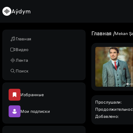
Aýdym
Главная
Mekan Ş
Главная
Видео
Лента
Поиск
Избранные
Прослушали
:
Продолжительнос
Мои подписки
Добавлено
: