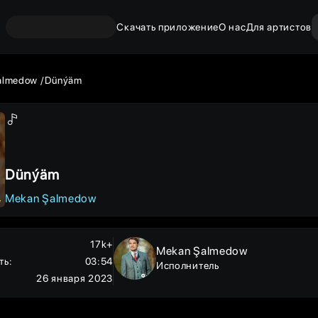
Скачать приложение
О нас
Для артистов
almedow
Dünýäm
Dünýäm
Mekan Şalmedow
17k+
Mekan Şalmedow
ть
:
03:54
Исполнитель
26 января 2023