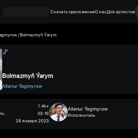
Скачать приложение
О нас
Для артистов
Ýagmyrow
Bolmazmyň Ýarym
Bolmazmyň Ýarym
Allanur Ýagmyrow
1.4k+
Allanur Ýagmyrow
ть
:
03:16
Исполнитель
26 января 2023