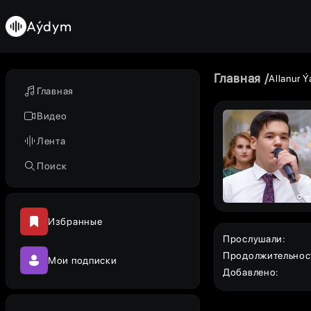
Aýdym
Главная
Allanur 
Главная
Видео
Лента
Поиск
Избранные
Прослушали
:
Продолжительнос
Мои подписки
Добавлено
: