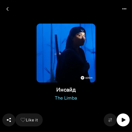
Инсайд
The Limba
Like it