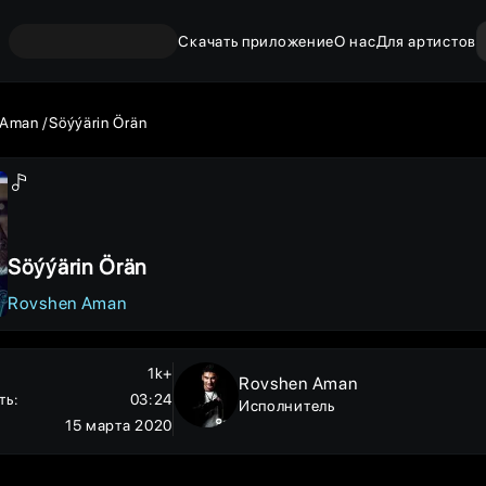
Скачать приложение
О нас
Для артистов
 Aman
Söýýärin Örän
Söýýärin Örän
Rovshen Aman
1k+
Rovshen Aman
ть
:
03:24
Исполнитель
15 марта 2020