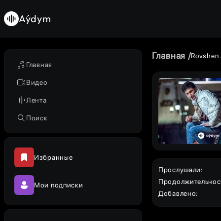
Aýdym
Главная
Rovshen
Главная
Видео
Лента
Поиск
Избранные
Прослушали
:
Продолжительнос
Мои подписки
Добавлено
: