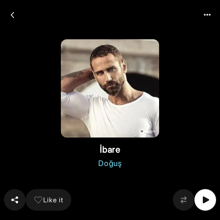
İbare
Doğuş
Like it