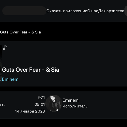
Скачать приложение
О нас
Для артистов
Guts Over Fear - & Sia
Guts Over Fear - & Sia
Eminem
971
Eminem
ть
:
05:01
Исполнитель
14 января 2023