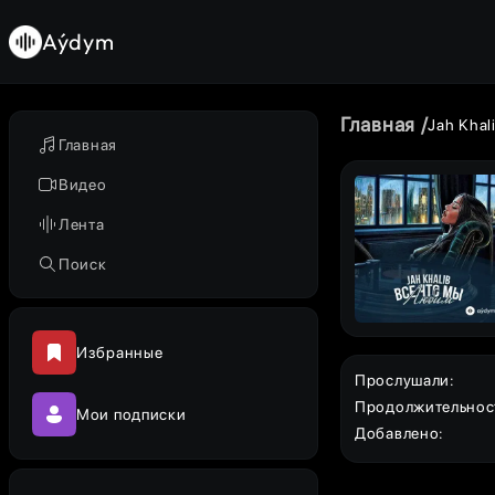
Aýdym
Главная
Jah Khal
Главная
Видео
Лента
Поиск
Избранные
Прослушали
:
Продолжительнос
Мои подписки
Добавлено
: