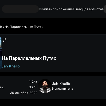
Скачать приложение
О нас
Для артистов
ib
На Параллельных Путях
На Параллельных Путях
Jah Khalib
4.2k+
Jah Khalib
ть
:
06:10
Исполнитель
30 декабря 2022