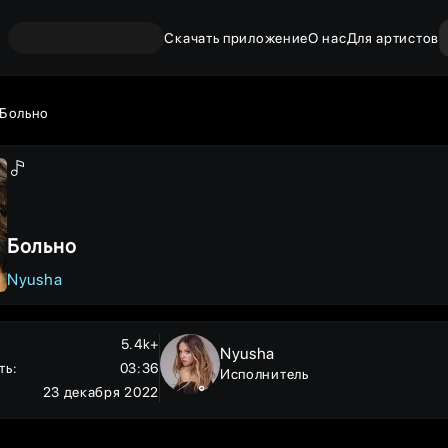
Скачать приложение
О нас
Для артистов
Больно
Больно
Nyusha
5.4k+
Nyusha
ть
:
03:36
Исполнитель
23 декабря 2022