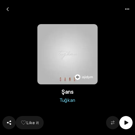
Şans
Tuğkan
Like it