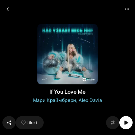
If You Love Me
Мари Краймбрери
Alex Davia
Like it