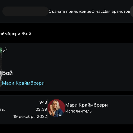
Скачать приложение
О нас
Для артистов
аймбрери
Бой
Бой
Мари Краймбрери
948
Мари Краймбрери
ть
:
03:39
Исполнитель
19 декабря 2022