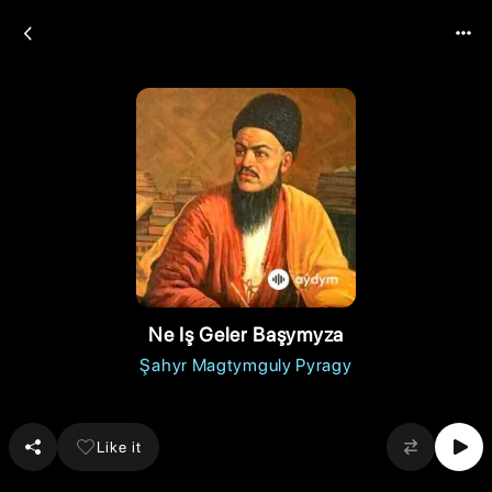
Ne Iş Geler Başymyza
Şahyr Magtymguly Pyragy
Like it