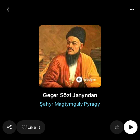
Geçer Sözi Janyndan
Şahyr Magtymguly Pyragy
Like it