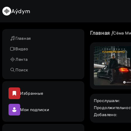
Aýdym
Главная
Сёма М
Главная
Видео
Лента
Поиск
Избранные
Прослушали
:
Продолжительнос
Мои подписки
Добавлено
: