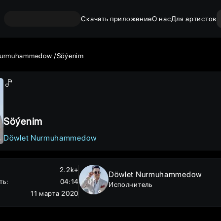
Скачать приложение
О нас
Для артистов
Nurmuhammedow
Söýenim
Söýenim
Döwlet Nurmuhammedow
2.2k+
Döwlet Nurmuhammedow
ть
:
04:14
Исполнитель
11 марта 2020