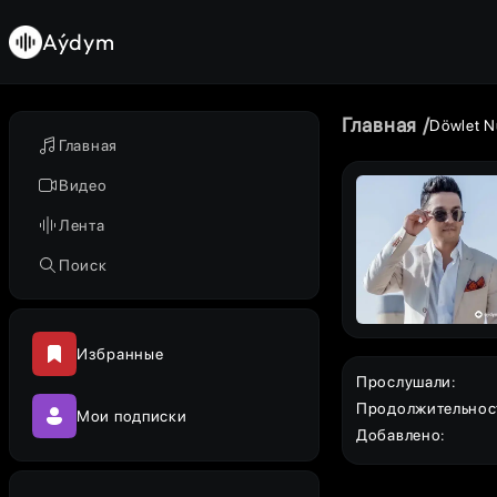
Aýdym
Главная
Döwlet 
Главная
Видео
Лента
Поиск
Избранные
Прослушали
:
Продолжительнос
Мои подписки
Добавлено
: