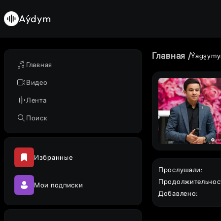
Aýdym
Главная
Ýagşymy
Главная
Видео
Лента
Поиск
Избранные
Прослушали
:
Продолжительнос
Мои подписки
Добавлено
: