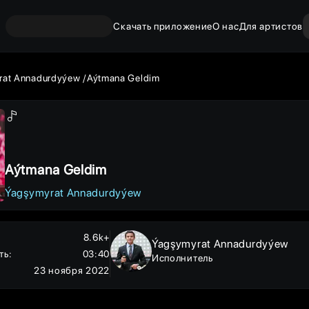
Скачать приложение
О нас
Для артистов
rat Annadurdyýew
Aýtmana Geldim
Aýtmana Geldim
Ýagşymyrat Annadurdyýew
8.6k+
Ýagşymyrat Annadurdyýew
ть
:
03:40
Исполнитель
23 ноября 2022