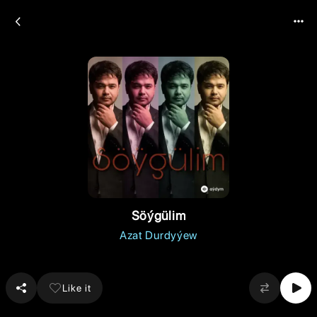
Söýgülim
Azat Durdyýew
Like it