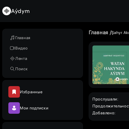
Aýdym
Главная
Şahyr Ak
Главная
Видео
Лента
Поиск
Избранные
Прослушали
:
Продолжительнос
Мои подписки
Добавлено
: