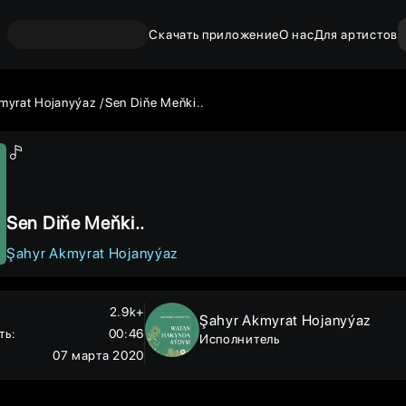
Скачать приложение
О нас
Для артистов
myrat Hojanyýaz
Sen Diňe Meňki..
Sen Diňe Meňki..
Şahyr Akmyrat Hojanyýaz
2.9k+
Şahyr Akmyrat Hojanyýaz
ть
:
00:46
Исполнитель
07 марта 2020