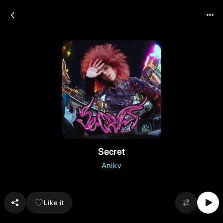
Secret
Anikv
Like it