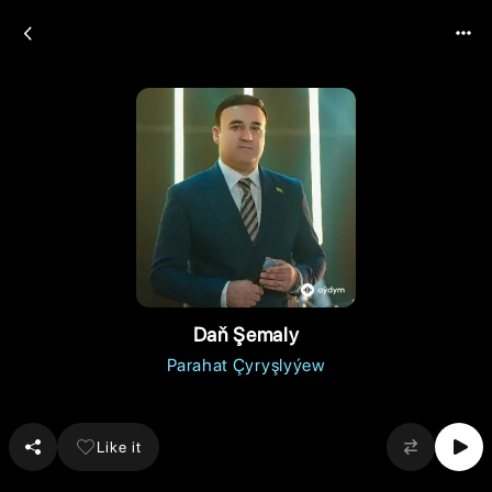
Daň Şemaly
Parahat Çyryşlyýew
Like it