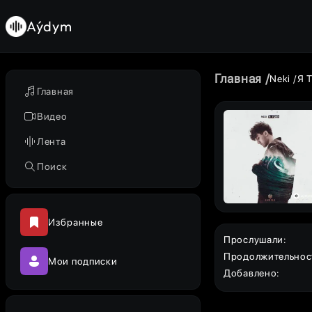
Aýdym
Главная
Neki
Я 
Главная
Видео
Лента
Поиск
Избранные
Прослушали
:
Продолжительнос
Мои подписки
Добавлено
: