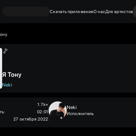
Скачать приложение
О нас
Для артистов
Тону
Я Тону
Neki
1.7k+
Neki
ть
:
02:01
Исполнитель
27 октября 2022