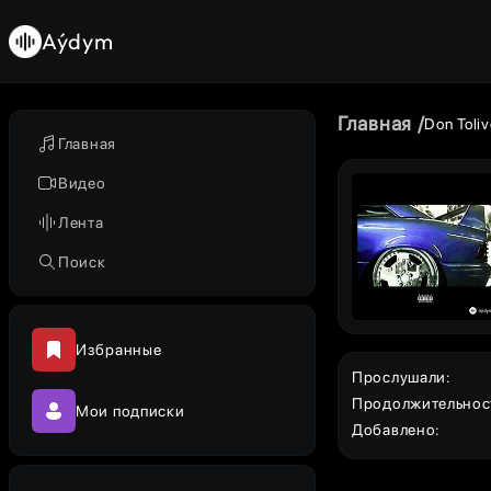
Aýdym
Главная
Don Toliv
Главная
Видео
Лента
Поиск
Избранные
Прослушали
:
Продолжительнос
Мои подписки
Добавлено
: