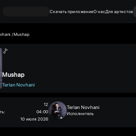
Скачать приложение
О нас
Для артистов
ovhani
Mushap
Mushap
Terlan Novhani
12
Terlan Novhani
ть
:
04:00
Исполнитель
10 июля 2026