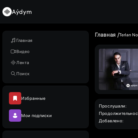
Aýdym
Главная
Terlan N
Главная
Видео
Лента
Поиск
Избранные
Прослушали
:
Продолжительнос
Мои подписки
Добавлено
: