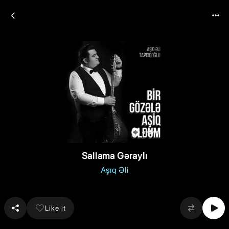
Sallama Gəraylı
Aşıq Əli
Like it