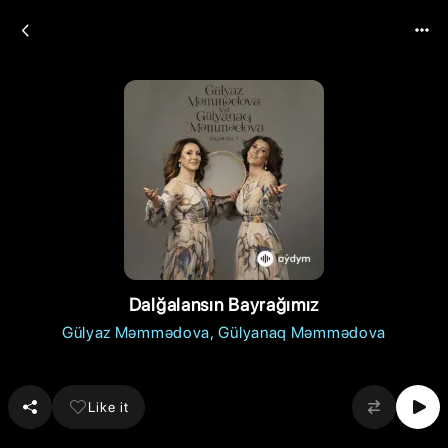
Dalğalansın Bayrağımız
Gülyaz Məmmədova
Gülyanaq Məmmədova
Like it