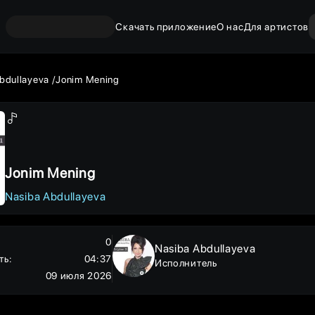
Скачать приложение
О нас
Для артистов
bdullayeva
Jonim Mening
Jonim Mening
Nasiba Abdullayeva
0
Nasiba Abdullayeva
ть
:
04:37
Исполнитель
09 июля 2026