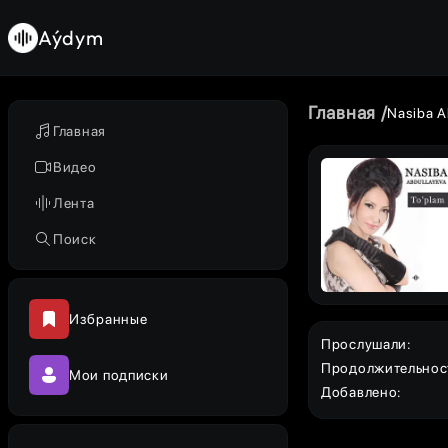
Aýdym
Главная
Nasiba A
Главная
Видео
Лента
Поиск
Избранные
Прослушали
:
Продолжительнос
Мои подписки
Добавлено
: