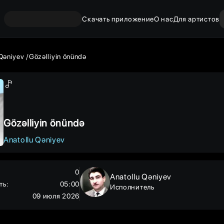
Скачать приложение
О нас
Для артистов
 Qəniyev
Gözəlliyin önündə
Gözəlliyin önündə
Anatollu Qəniyev
0
Anatollu Qəniyev
ть
:
05:00
Исполнитель
09 июля 2026