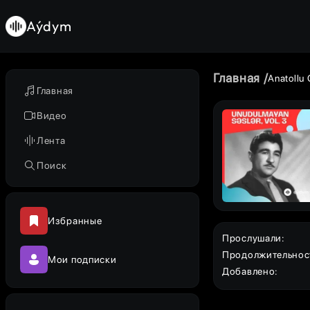
Aýdym
Главная
Anatollu
Главная
Видео
Лента
Поиск
Избранные
Прослушали
:
Продолжительнос
Мои подписки
Добавлено
: