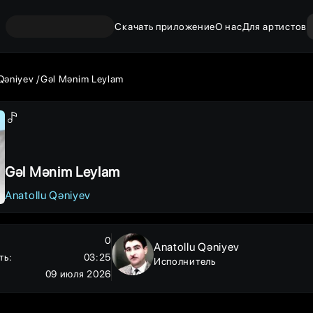
Скачать приложение
О нас
Для артистов
 Qəniyev
Gəl Mənim Leylam
Gəl Mənim Leylam
Anatollu Qəniyev
0
Anatollu Qəniyev
ть
:
03:25
Исполнитель
09 июля 2026