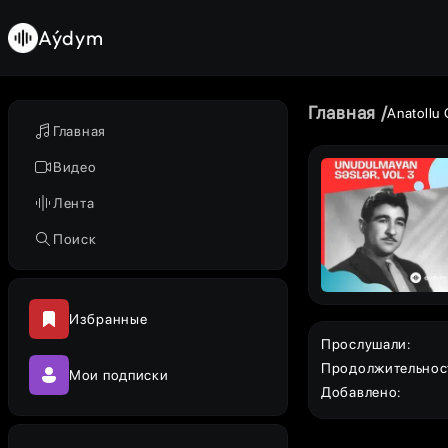
Aýdym
Главная
Anatollu
Главная
Видео
Лента
Поиск
Избранные
Прослушали
:
Продолжительнос
Мои подписки
Добавлено
: