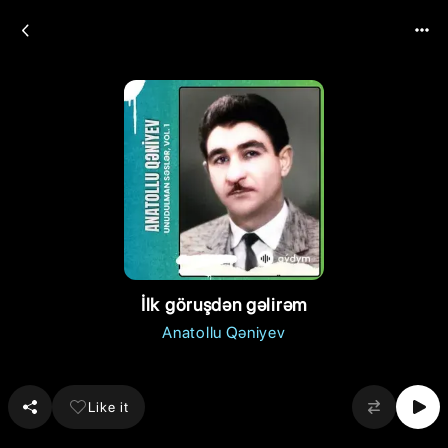
İlk göruşdən gəlirəm
Anatollu Qəniyev
Like it